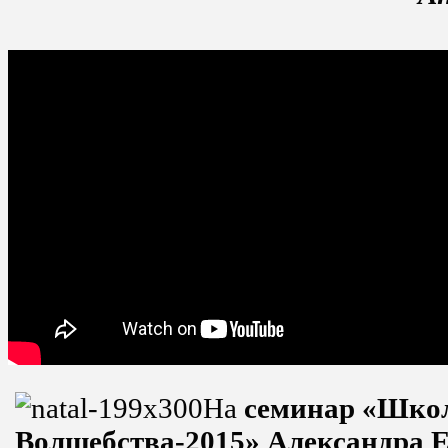
На
семинар «Шко
Волшебства-2015» Александра Е