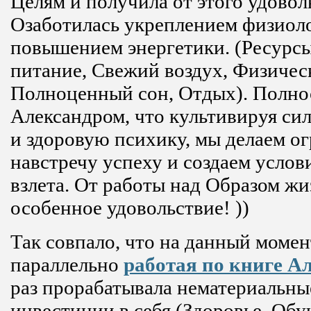
Целям и получила от этого удовол
Озаботилась укреплением физиол
повышением энергетики. (Ресурсы
питание, Свежий воздух, Физичес
Полноценный сон, Отдых). Полнос
Александром, что культивируя с
и здоровую психику, мы делаем о
навстречу успеху и создаем услови
взлета. От работы над Образом ж
особенное удовольствие! ))
Так совпало, что на данный момен
параллельно
работая по книге А
раз прорабатывала нематериальны
инвестиции в себя (Здоровье, Обу