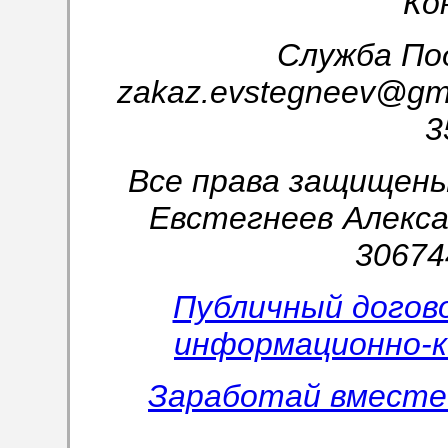
Ко
Служба Под
zakaz.evstegneev@gm
3
Все права защищены 
Евстегнеев Алекс
30674
Публичный догов
информационно-к
Заработай вместе