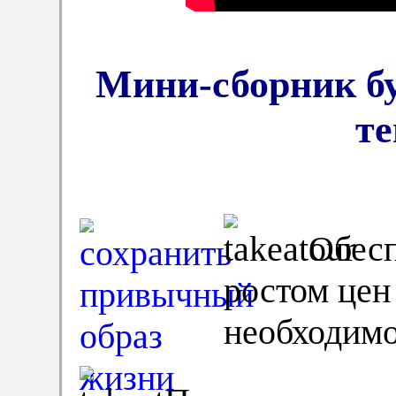
Мини-сборник бу
те
Обесп
ростом цен
необходимо