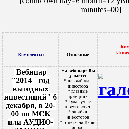
[countdown day=6 month=12 yea
minutes=00]
.
.
.
Ком
Инве
Описание
.
Комплект
ы:
Вебинар
На вебинаре Вы
узнаете:
"2014 - год
* первый шаг
инвестора
выгодных
* главные
инвестиций"
6
принципы
* куда лучше
декабря, в 20-
инвестировать
00 по МСК
* ошибки
инвесторов
или АУДИО-
* ответы на Ваши
вопросы