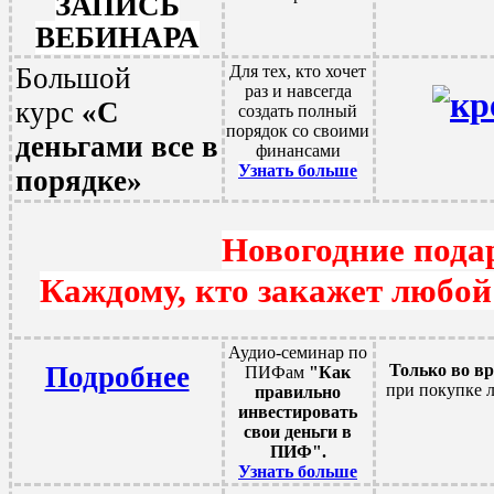
ЗАПИСЬ
ВЕБИНАРА
Большой
Для тех, кто хочет
раз и навсегда
курс
«С
создать полный
порядок со своими
деньгами все в
финансами
Узнать больше
порядке»
Новогодние пода
Каждому, кто закажет любой
Аудио-семинар по
Подробнее
Только во в
ПИФам
"Как
при покупке 
правильно
инвестировать
свои деньги в
ПИФ".
Узнать больше