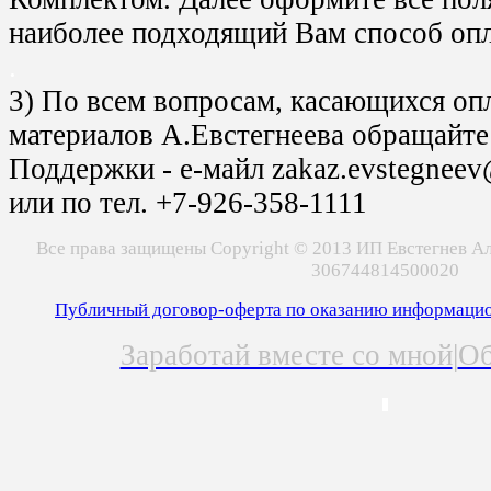
наиболее подходящий Вам способ оп
.
3) По всем вопросам, касающихся оп
материалов А.Евстегнеева обращайте
Поддержки - е-майл zakaz.evstegnee
или по тел. +7-926-358-1111
Все права защищены Copyright © 2013 ИП Евстегнев 
306744814500020
Публичный договор-оферта по оказанию информацио
Заработай вместе со мной
|
Об