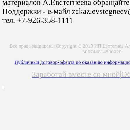
материалов А.Евстегнеева обращайте
Поддержки - е-майл zakaz.evstegnee
тел. +7-926-358-1111
Все права защищены Copyright © 2013 ИП Евстегнев 
306744814500020
Публичный договор-оферта по оказанию информацио
Заработай вместе со мной
|
Об