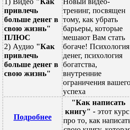
1) Видео
"Как
Новый видео-
привлечь
тренинг, посвящен
больше денег в
тому, как убрать
свою жизнь"
барьеры, которые
ПЛЮС
мешают Вам стать
2) Аудио
"Как
богаче! Психология
привлечь
денег, психология
больше денег в
богатства,
свою жизнь"
внутренние
ограничения вашег
успеха
"Как написать
книгу" -
этот курс
Подробнее
про то, как написат
свою книгу, котора