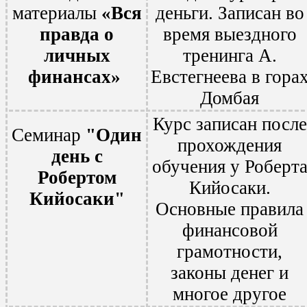
материалы
«Вся
деньги. Записан во
правда о
время выездного
личных
тренинга А.
финансах»
Евстегнеева в гора
Домбая
Курс записан после
Семинар
"Один
прохождения
день с
обучения у Роберт
Робертом
Кийосаки.
Кийосаки"
Основные правила
финансовой
грамотности,
законы денег и
многое другое