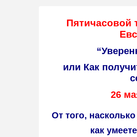
Пятичасовой 
Евс
“Уверен
или Как получи
с
26 ма
От того, наскольк
как умеет