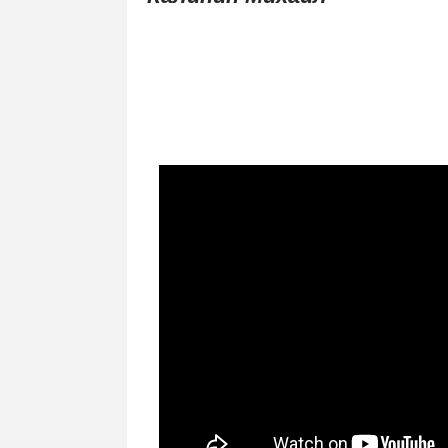
.
По
.