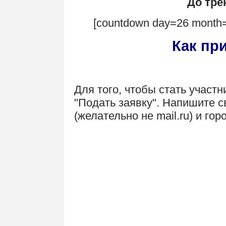
До тре
[countdown day=26 month=
Как пр
Для того, чтобы стать участн
"Подать заявку". Напишите с
(желательно не mail.ru) и гор
По