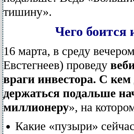
тишину».
Чего боится 
16 марта, в среду вечеро
Евстегнеев) проведу
веб
враги
инвестора. С кем
держаться подальше н
миллионеру
», на которо
Какие «пузыри» сейчас