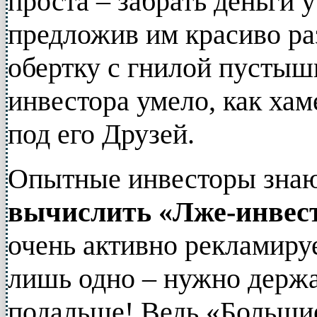
проста – забрать деньги 
предложив им красиво р
обертку с гнилой пустыш
инвестора умело, как ха
под его Друзей.
Опытные инвесторы зна
вычислить «Лже-инвес
очень активно рекламируе
лишь одно – нужно держа
подальше! Ведь «Больши