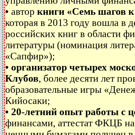
управлению личными финанс
•
автор
книги «Семь шагов к
которая в 2013 году вошла в 
российских книг в области ф
литературы (номинация лите
«Сапфир»);
•
организатор четырех моск
Клубов
, более десяти лет пр
образовательные игры «Дене
Кийосаки;
•
20-летний опыт работы с 
финансами, аттестат ФКЦБ на
ценными бумагами получен в 