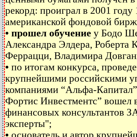
рекорд: проиграл в 2001 году
американской фондовой бир
•
прошел обучение
у Бодо Ше
Александра Элдера, Роберта 
Феррацци, Владимира Довганя 
•
по итогам конкурса, проведе
крупнейшими российскими 
компаниями “Альфа-Капитал”
Фортис Инвестментс” вошел 
финансовых консультантов З
эксперты";
•
основатель и автор крупней