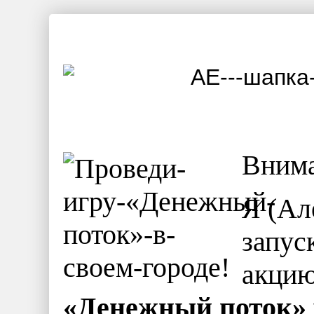
Внима
Я (Ал
запус
акци
«Денежный поток» у